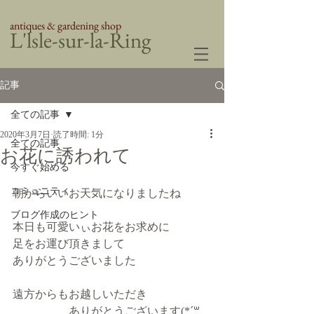
antiques & gardening shop
​L'lsle-sur-la-Ring
記事
全ての記事
2020年3月7日
読了時間: 1分
全ての記事
お花に誘われて
今すぐ始める
コミュニティ
朝からいいお天気になりましたね
ブログ作成のヒント
本日も可愛いぃお花をお求めに
足をお運び頂きまして
ありがとうございました
遠方からもお越しいただき
　　　　　ありがとうございます(*´꒳