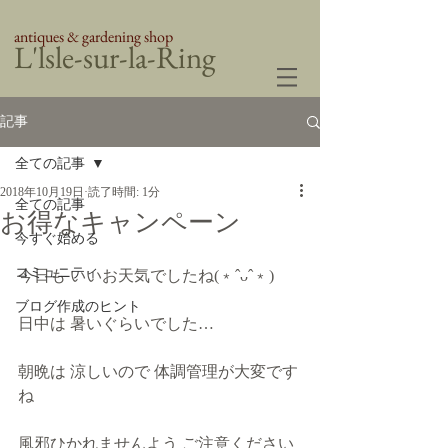
antiques & gardening shop
​L'lsle-sur-la-Ring
記事
全ての記事
2018年10月19日
読了時間: 1分
全ての記事
お得なキャンペーン
今すぐ始める
コミュニティ
今日も いいお天気でしたね(﹡ˆᴗˆ﹡)
ブログ作成のヒント
日中は 暑いぐらいでした…
朝晩は 涼しいので 体調管理が大変です
ね
風邪ひかれませんよう ご注意ください