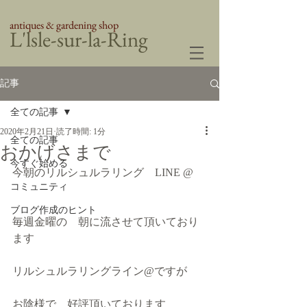
antiques & gardening shop
​L'lsle-sur-la-Ring
記事
全ての記事
2020年2月21日
読了時間: 1分
全ての記事
おかげさまで
今すぐ始める
今朝のリルシュルラリング　LINE @
コミュニティ
ブログ作成のヒント
毎週金曜の　朝に流させて頂いており
ます
リルシュルラリングライン@ですが
お陰様で　好評頂いております