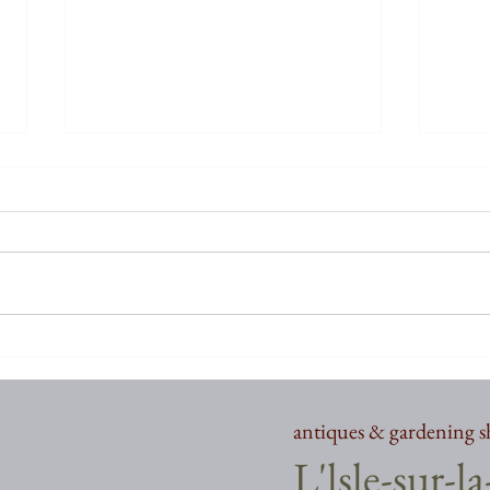
お久しぶりでございます
お久
antiques & gardening 
​L'lsle-sur-l