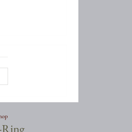
しぶりでございます
shop
a-Ring