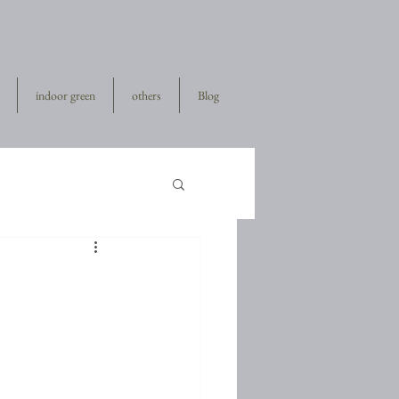
indoor green
others
Blog