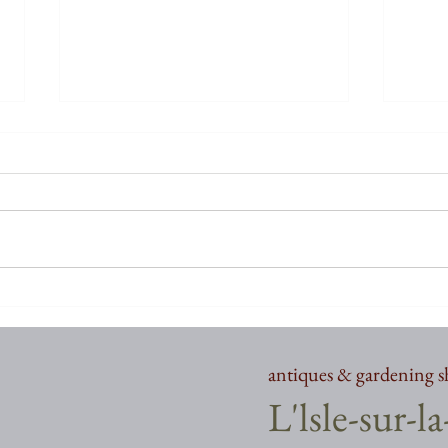
お久しぶりでございます
お久
antiques & gardening 
​L'lsle-sur-l