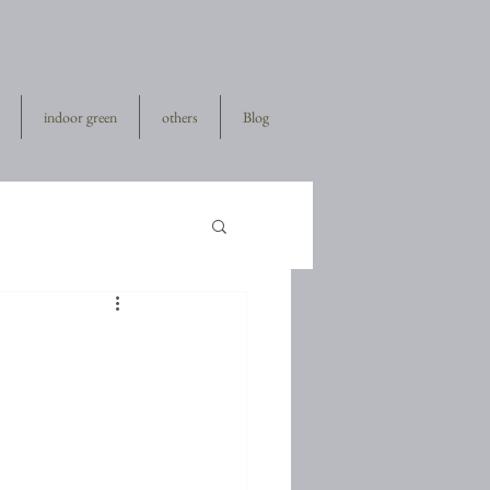
indoor green
others
Blog