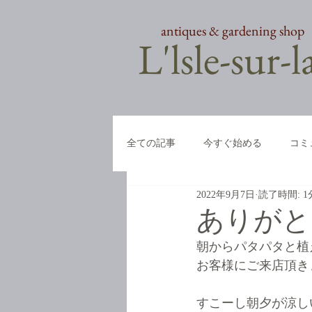
antiques & gardening shop
​L'lsle-sur-
全ての記事
今すぐ始める
コミ
2022年9月7日
読了時間: 1
ありがと
朝からパタパタと植
お客様にご来店頂き
すこーし朝夕が涼し