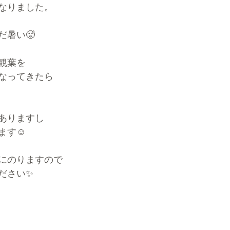
なりました。　
だ暑い🥵
観葉を
なってきたら
ありますし
ます☺️
にのりますので
ださい✨