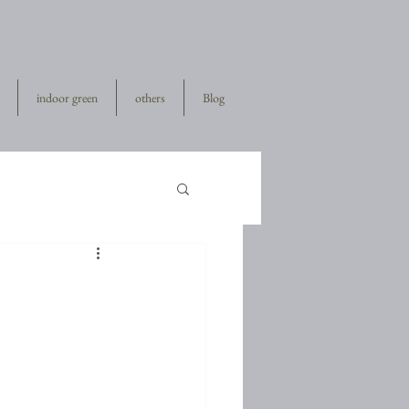
indoor green
others
Blog