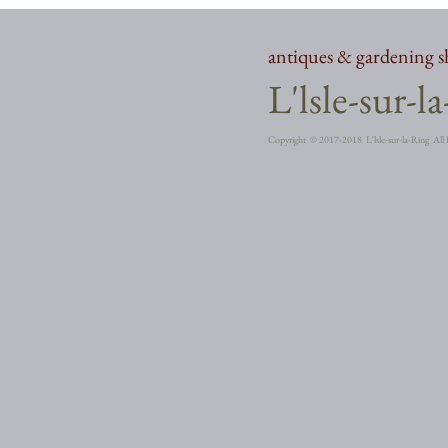
antiques & gardening 
​L'lsle-sur-l
Copyright ©︎ 2017-2018 L'lsle-sur-la-Ring All 