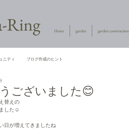
la-Ring
Home
garden
garden construction
ュニティ
ブログ作成のヒント
分
うございました😊
え替えの
ました☺️
い日が増えてきましたね