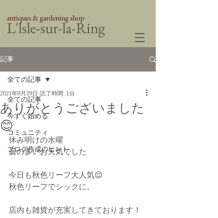
antiques & gardening shop
​L'lsle-sur-la-Ring
記事
全ての記事
2021年9月29日
読了時間: 1分
全ての記事
ありがとうございました
今すぐ始める
😊
コミュニティ
休み明けの水曜
ブログ作成のヒント
曇の多いお天気でした
今日も秋色リーフ大人気😌
秋色リーフでシックに。
店内も雑貨が充実してきております！